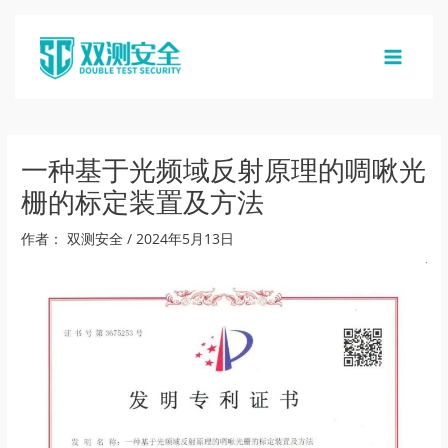
跳
至
内
MAIN
容
MENU
一种基于光频域反射原理的啁啾光
栅的标定装置及方法
作者：
双测安全
/
2024年5月13日