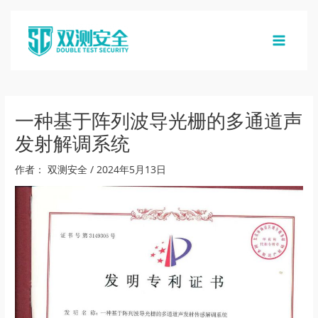
跳
至
内
MAIN
容
MENU
一种基于阵列波导光栅的多通道声
发射解调系统
作者：
双测安全
/
2024年5月13日