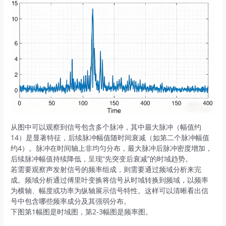
从图中可以观察到信号包含多个脉冲，其中‌最大脉冲‌（幅值约
14）是显著特征，后续脉冲幅值随时间衰减（如第二个脉冲幅值
约4）。脉冲在时间轴上非均匀分布，最大脉冲后脉冲密度增加，
后续脉冲幅值持续降低，呈现“先突变后衰减”的时域趋势。
若需要观察声发射信号的频率组成，则需要通过频域分析来完
成。频域分析通过傅里叶变换将信号从时域转换到频域，以频率
为横轴、幅度或功率为纵轴展示信号特性。这样可以清晰看出信
号中包含哪些频率成分及其强弱分布。
下图第1幅图是时域图，第2-3幅图是频率图。