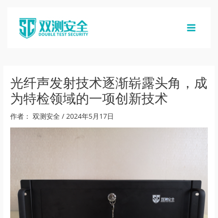
跳
至
内
MAIN
容
MENU
光纤声发射技术逐渐崭露头角，成
为特检领域的一项创新技术
作者：
双测安全
/
2024年5月17日